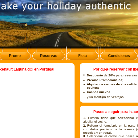
Promo
Reservas
Flota
Condiciones
Renault Laguna dCi en Portugal
Por qu� reservar con Ibe
»
Descuento de 20% para reservas
»
Precios Promocionales;
»
Alquiler de coches de alta calida
ocultos;
»
Coches nuevos
... y un mont�n de ventajas
Pasos a seguir para hace
1.
Primero tiene que seleccionar
alquilar el coche.
2.
Rellene el formulario en la parte 
con datos precisos de la reserva (
recogida y entrega).
3.
Seleccione el coche que desea al