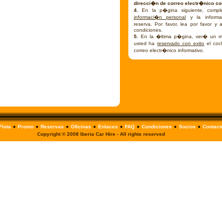
direcci�n de correo electr�nico cor
4.
En la p�gina siguiente, comple
informaci�n personal
y la informa
reserva. Por favor, lea por favor y
condiciones.
5.
En la �ltima p�gina, ver� un m
usted ha
reservado con exito
el coc
correo electr�nico informativo.
•
•
•
•
•
•
•
•
Flota
Promo
Reservas
Oficinas
Enlaces
FAQ
Condiciones
Socios
Contact
Copyright © 2008 Iberia Car Hire - All rights reserved