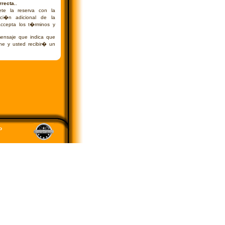
recta.
.
te la reserva con la
ci�n adicional de la
 accepta los t�rminos y
ensaje que indica que
he y usted recibir� un
o