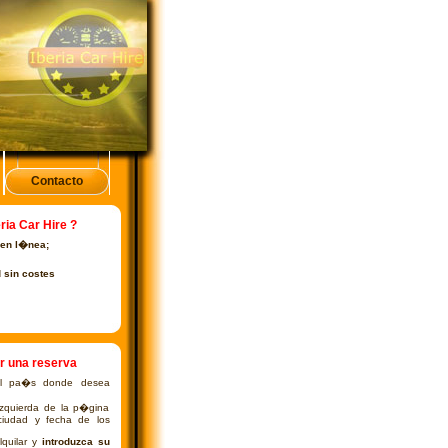
Contacto
ria Car Hire ?
 en l�nea;
d sin costes
r una reserva
 el pa�s donde desea
izquierda de la p�gina
ciudad y fecha de los
quilar y
introduzca su