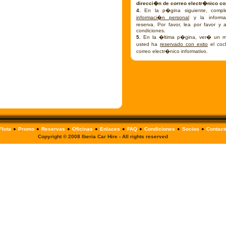
direcci�n de correo electr�nico cor
4.
En la p�gina siguiente, comple
informaci�n personal
y la informa
reserva. Por favor, lea por favor y
condiciones.
5.
En la �ltima p�gina, ver� un m
usted ha
reservado con exito
el coc
correo electr�nico informativo.
•
•
•
•
•
•
•
•
Flota
Promo
Reservas
Oficinas
Enlaces
FAQ
Condiciones
Socios
Contact
Copyright © 2008 Iberia Car Hire - All rights reserved