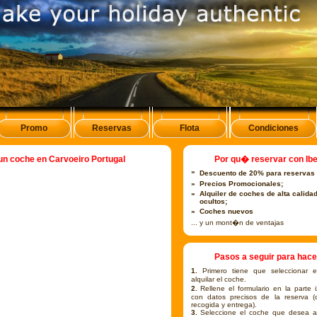
Promo
Reservas
Flota
Condiciones
un coche en Carvoeiro Portugal
Por qu� reservar con Ibe
»
Descuento de 20% para reservas
»
Precios Promocionales;
»
Alquiler de coches de alta calida
ocultos;
»
Coches nuevos
... y un mont�n de ventajas
Pasos a seguir para hace
1.
Primero tiene que seleccionar
alquilar el coche.
2.
Rellene el formulario en la parte 
con datos precisos de la reserva (
recogida y entrega).
3.
Seleccione el coche que desea al