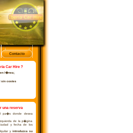
Contacto
ria Car Hire ?
 en l�nea;
d sin costes
r una reserva
 el pa�s donde desea
izquierda de la p�gina
ciudad y fecha de los
quilar y
introduzca su