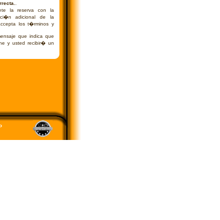
recta.
.
te la reserva con la
ci�n adicional de la
 accepta los t�rminos y
ensaje que indica que
he y usted recibir� un
o