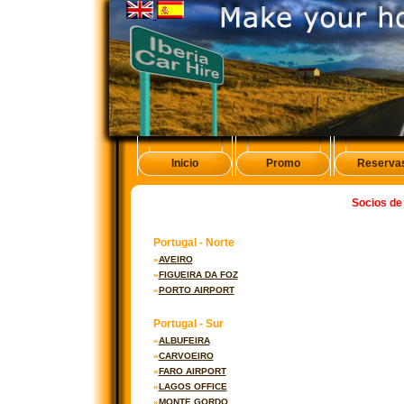
Inicio
Promo
Reserva
Socios de 
Portugal - Norte
»
AVEIRO
»
FIGUEIRA DA FOZ
»
PORTO AIRPORT
Portugal - Sur
»
ALBUFEIRA
»
CARVOEIRO
»
FARO AIRPORT
»
LAGOS OFFICE
»
MONTE GORDO