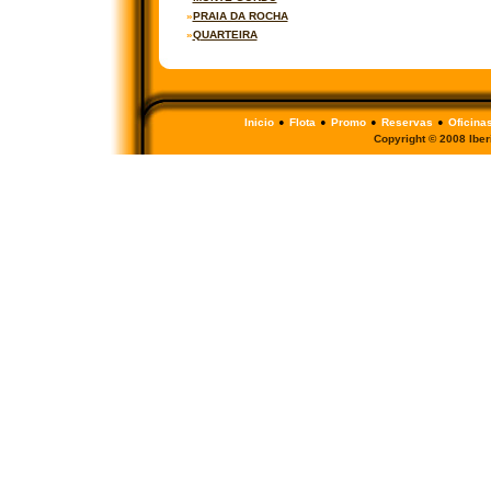
»
PRAIA DA ROCHA
»
QUARTEIRA
•
•
•
•
Inicio
Flota
Promo
Reservas
Oficina
Copyright © 2008 Iberi